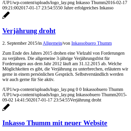
/UP1/wp-content/uploads/logo_lay.png
Inkasso Thumm
2016-02-17
09:21:00
2017-01-17 23:54:55
50 Jahre erfolgreiches Inkasso
Verjährung droht
2. September 2015
/
in
Allgemein
/
von
Inkassobuero Thumm
Zum Ende des Jahres 2015 drohen eine Vielzahl von Forderungen
zu verjähren. Die allgemeine 3-jährige Verjährungsfrist für
Forderungen aus dem Jahr 2012 läuft am 31.12.2015 ab. Welche
Möglichkeiten es gibt, die Verjährung zu unterbrechen, erläutern wir
gerne in einem persönlichen Gespräch. Selbstverständlich werden
wir auch gerne für Sie aktiv.
/UP1/wp-content/uploads/logo_lay.png
0
0
Inkassobuero Thumm
/UP1/wp-content/uploads/logo_lay.png
Inkassobuero Thumm
2015-
09-02 14:41:50
2017-01-17 23:54:55
Verjährung droht
Inkasso Thumm mit neuer Website