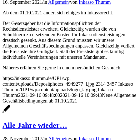
16. September 2021
/
in
Allgemein
/
von
Inkasso Thumm
Ab dem 01.10.2021 ändert sich einiges im Inkassorecht.
Der Gesetzgeber hat die Informationspflichten der
Rechtsdienstleister erweitert. Gleichzeitig wurden die von
Schuldnern zu ersetzenden Kosten für Inkassodienstleistungen
drastisch gesenkt. Aus diesem Grund mussten wir unsere
Allgemeinen Geschäftsbedingungen anpassen. Gleichzeitig verliert
die Preisliste ihre Gültigkeit. Statt der Preisliste gibt es künftig
individuelle Vereinbarungen mit unseren Mandanten.
Näheres erfahren Sie gerne in einem persönlichen Gespräch.
https://inkasso-thumm.de/UP1/wp-
content/uploads/Depositphotos_4949277_l.jpg
2314
3457
Inkasso
Thumm
/UP1/wp-content/uploads/logo_lay.png
Inkasso
Thumm
2021-09-16 09:48:00
2021-09-16 10:09:43
Neue Allgemeine
Geschäftsbedingungen ab 01.10.2021
Alle Jahre wieder…
28. November 2017
/
in
Allgemein
/
von
Inkasso Thumm