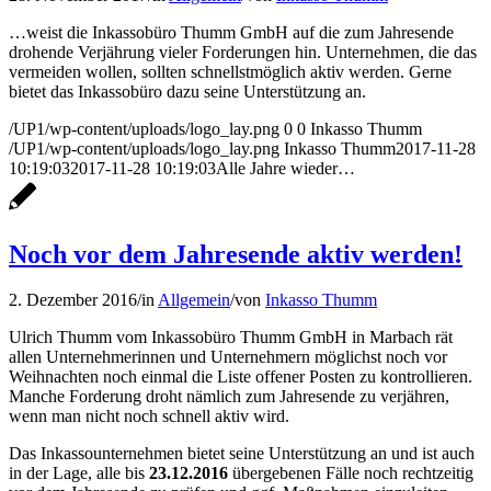
…weist die Inkassobüro Thumm GmbH auf die zum Jahresende
drohende Verjährung vieler Forderungen hin. Unternehmen, die das
vermeiden wollen, sollten schnellstmöglich aktiv werden. Gerne
bietet das Inkassobüro dazu seine Unterstützung an.
/UP1/wp-content/uploads/logo_lay.png
0
0
Inkasso Thumm
/UP1/wp-content/uploads/logo_lay.png
Inkasso Thumm
2017-11-28
10:19:03
2017-11-28 10:19:03
Alle Jahre wieder…
Noch vor dem Jahresende aktiv werden!
2. Dezember 2016
/
in
Allgemein
/
von
Inkasso Thumm
Ulrich Thumm vom Inkassobüro Thumm GmbH in Marbach rät
allen Unternehmerinnen und Unternehmern möglichst noch vor
Weihnachten noch einmal die Liste offener Posten zu kontrollieren.
Manche Forderung droht nämlich zum Jahresende zu verjähren,
wenn man nicht noch schnell aktiv wird.
Das Inkassounternehmen bietet seine Unterstützung an und ist auch
in der Lage, alle bis
23.12.2016
übergebenen Fälle noch rechtzeitig