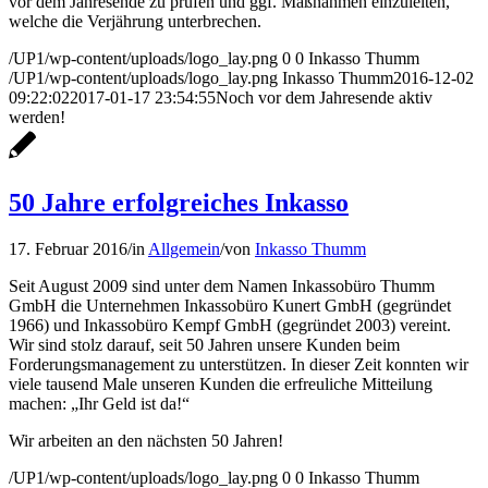
vor dem Jahresende zu prüfen und ggf. Maßnahmen einzuleiten,
welche die Verjährung unterbrechen.
/UP1/wp-content/uploads/logo_lay.png
0
0
Inkasso Thumm
/UP1/wp-content/uploads/logo_lay.png
Inkasso Thumm
2016-12-02
09:22:02
2017-01-17 23:54:55
Noch vor dem Jahresende aktiv
werden!
50 Jahre erfolgreiches Inkasso
17. Februar 2016
/
in
Allgemein
/
von
Inkasso Thumm
Seit August 2009 sind unter dem Namen Inkassobüro Thumm
GmbH die Unternehmen Inkassobüro Kunert GmbH (gegründet
1966) und Inkassobüro Kempf GmbH (gegründet 2003) vereint.
Wir sind stolz darauf, seit 50 Jahren unsere Kunden beim
Forderungsmanagement zu unterstützen. In dieser Zeit konnten wir
viele tausend Male unseren Kunden die erfreuliche Mitteilung
machen: „Ihr Geld ist da!“
Wir arbeiten an den nächsten 50 Jahren!
/UP1/wp-content/uploads/logo_lay.png
0
0
Inkasso Thumm